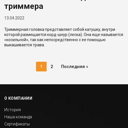
триммера
13.04.2022
Триммерная головка представляет собой катушку, внутри
которой размещается корд-шнур (леска). Она еще называется
«косильной», так как непосредственно с ее помощью
выкашивается трава.
Нумерация
страниц
Текущая
1
Страница
2
Последняя
Последняя »
страница
страница
О КОМПАНИИ
История
Наша команда
Сертификаты