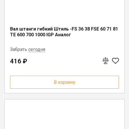
Юрлицам
Вал штанги гибкий Штиль -FS 36 38 FSE 60 71 81
TE 600 700 1000 IGP Аналог
Забрать
сегодня
416 ₽
п. Депо, ул. Советская, д. 13
п. Сямжа, ул. Советская, д. 24А
В корзину
п. Коноша, ул. Советская, д. 72А
г. Белозерск, ул. С.Орлова, д. 10А
г. Бабаево, ул. Свердлова, 3
пгт. Чагода, ул. Кооперативная, д.
17