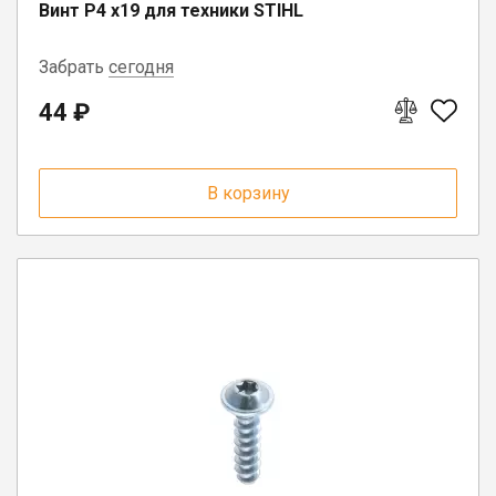
Винт Р4 х19 для техники STIHL
Забрать
сегодня
44 ₽
г. Вологда, ул. Саммера, д. 23
В корзину