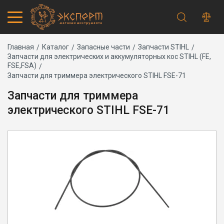
Строка
Каталог товаров
Главная
Каталог
Запасные части
Запчасти STIHL
Запчасти для электрических и аккумуляторных кос STIHL (FE,
Запчасти
навигации
FSE,FSA)
Акции
Запчасти для триммера электрического STIHL FSE-71
Проверить статус заказа
Запчасти для триммера
Основная
Адреса магазинов
навигация
Получение и оплата
электрического STIHL FSE-71
Способы оплаты
Обмен и возврат
Самовывоз
Доставка курьером
Доставка транспортной компанией
Сервисный центр
Правила работы
Плановое техническое обслуживание
Предпродажная подготовка
Заточка и ремонт цепей бензопил и электропил
Заточка ножей газонокосилок