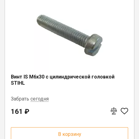
Винт IS M6х30 с цилиндрической головкой
STIHL
Забрать
сегодня
161 ₽
г. Вологда, ул. Саммера, д. 23
В корзину