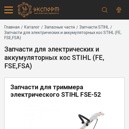
Строка
Каталог товаров
Главная
Каталог
Запасные части
Запчасти STIHL
Запчасти для электрических и аккумуляторных кос STIHL (FE,
Запчасти
навигации
FSE,FSA)
Акции
Проверить статус заказа
Запчасти для электрических и
Основная
Адреса магазинов
аккумуляторных кос STIHL (FE,
навигация
Получение и оплата
FSE,FSA)
Способы оплаты
Обмен и возврат
Самовывоз
Доставка курьером
Запчасти для триммера
Доставка транспортной компанией
электрического STIHL FSE-52
Сервисный центр
Правила работы
Плановое техническое обслуживание
Предпродажная подготовка
Заточка и ремонт цепей бензопил и электропил
Заточка ножей газонокосилок