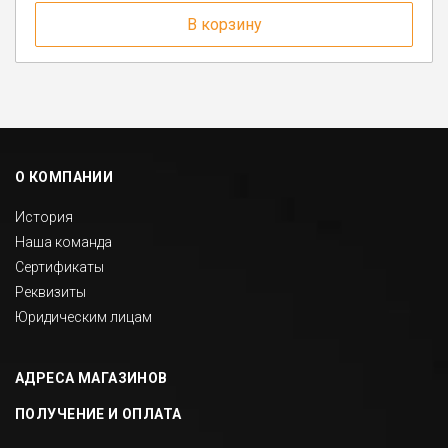
17
В корзину
п. Депо, ул. Советская, д. 13
г. Белозерск, ул. С.Орлова, д. 10А
п. Вожега, ул. Советская, д. 15
г. Вологда, ул. Саммера, д. 23
О КОМПАНИИ
г. Бабаево, ул. Свердлова, 3
История
п. Шексна, ул. Труда, д. 18
Наша команда
Сертификаты
Реквизиты
Юридическим лицам
АДРЕСА МАГАЗИНОВ
ПОЛУЧЕНИЕ И ОПЛАТА