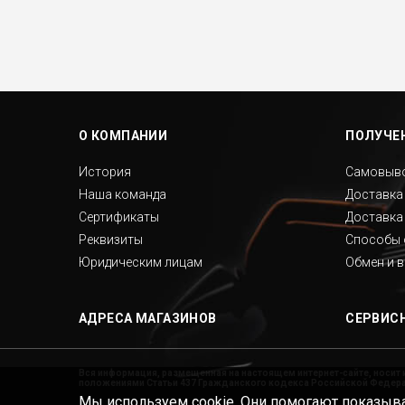
п. Коноша, ул. Советская, д. 72А
п. Сямжа, ул. Советская, д. 24А
пгт. Чагода, ул. Кооперативная, д.
17
О КОМПАНИИ
ПОЛУЧЕН
п. Шексна, ул. Труда, д. 18
История
Самовыв
Наша команда
Доставка
Сертификаты
Доставка
Реквизиты
Способы 
Юридическим лицам
Обмен и 
АДРЕСА МАГАЗИНОВ
СЕРВИС
Вся информация, размещенная на настоящем интернет-сайте, носит 
положениями Статьи 437 Гражданского кодекса Российской Федерац
Мы используем cookie. Они помогают показыва