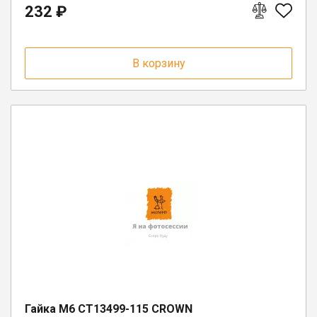
232 ₽
г. Вологда, ул. Саммера, д. 23
В корзину
Гайка M6 CT13499-115 CROWN