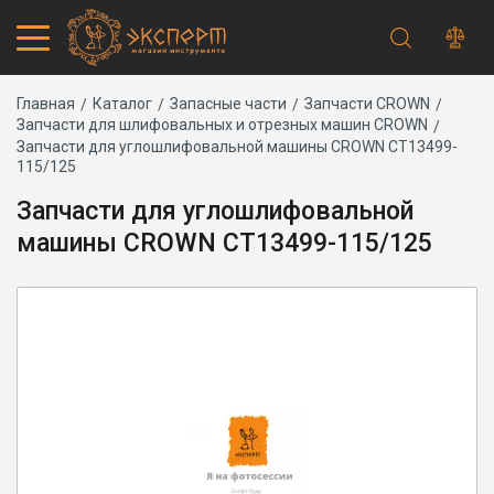
Строка
Каталог товаров
Главная
Каталог
Запасные части
Запчасти CROWN
Запчасти для шлифовальных и отрезных машин CROWN
Запчасти
навигации
Запчасти для углошлифовальной машины CROWN CT13499-
Акции
115/125
Проверить статус заказа
Запчасти для углошлифовальной
Основная
Адреса магазинов
навигация
Получение и оплата
машины CROWN CT13499-115/125
Способы оплаты
Обмен и возврат
Самовывоз
Доставка курьером
Доставка транспортной компанией
Сервисный центр
Правила работы
Плановое техническое обслуживание
Предпродажная подготовка
Заточка и ремонт цепей бензопил и электропил
Заточка ножей газонокосилок