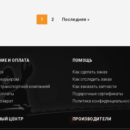
Текущая
1
Страница
2
Последняя
Последняя »
страница
страница
ИЕ И ОПЛАТА
ПОМОЩЬ
оз
Как сделать заказ
 курьером
Как отследить заказ
 транспортной компанией
Как заказать запчасти
оплаты
Подарочные сертификаты
возврат
Политика конфиденциальнос
НЫЙ ЦЕНТР
ПРОИЗВОДИТЕЛИ