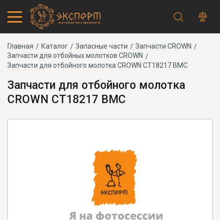
Строка
Каталог товаров
Главная
Каталог
Запасные части
Запчасти CROWN
Запчасти для отбойных молотков CROWN
Запчасти
навигации
Запчасти для отбойного молотка CROWN CT18217 BMC
Акции
Проверить статус заказа
Запчасти для отбойного молотка
Основная
Адреса магазинов
CROWN CT18217 BMC
навигация
Получение и оплата
Способы оплаты
Обмен и возврат
Самовывоз
Доставка курьером
Доставка транспортной компанией
Сервисный центр
Правила работы
Плановое техническое обслуживание
Предпродажная подготовка
Заточка и ремонт цепей бензопил и электропил
Заточка ножей газонокосилок