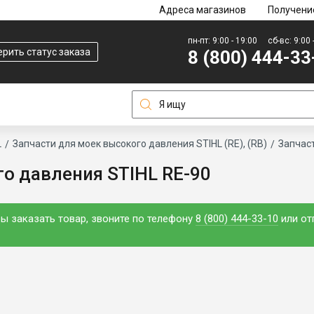
Адреса магазинов
Получени
пн-пт: 9:00 - 19:00
сб-вс: 9:00 
рить статус заказа
8 (800) 444-33
L
Запчасти для моек высокого давления STIHL (RE), (RB)
Запчаст
о давления STIHL RE-90
ы заказать товар, звоните по телефону
8 (800) 444-33-10
или от