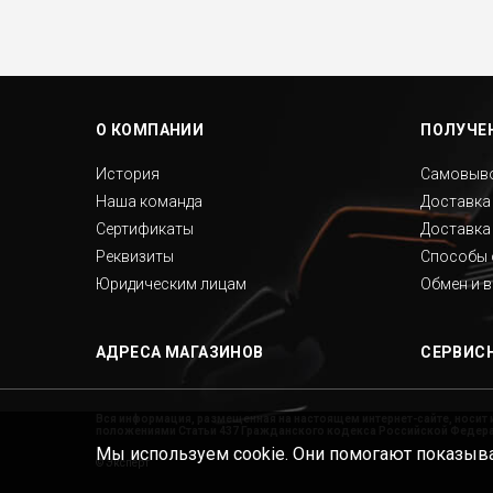
О КОМПАНИИ
ПОЛУЧЕН
История
Самовыв
Наша команда
Доставка
Сертификаты
Доставка
Реквизиты
Способы 
Юридическим лицам
Обмен и 
АДРЕСА МАГАЗИНОВ
СЕРВИС
Вся информация, размещенная на настоящем интернет-сайте, носит 
положениями Статьи 437 Гражданского кодекса Российской Федерац
Мы используем cookie. Они помогают показыва
©
Эксперт