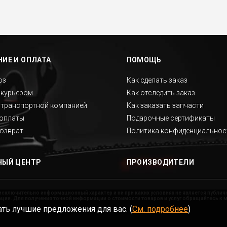
ИЕ И ОПЛАТА
ПОМОЩЬ
оз
Как сделать заказ
 курьером
Как отследить заказ
 транспортной компанией
Как заказать запчасти
оплаты
Подарочные сертификаты
возврат
Политика конфиденциальнос
НЫЙ ЦЕНТР
ПРОИЗВОДИТЕЛИ
исключительно информационный характер и ни при каких условиях не является публи
ии. Для получения точной информации о стоимости товаров и услуг обращайтесь к 
ть лучшие предложения для вас. (
См. подробнее
)