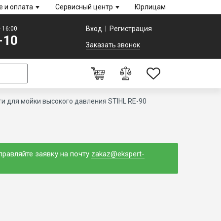
е и оплата
Сервисный центр
Юрлицам
Вход
Регистрация
- 16:00
-10
Заказать звонок
и для мойки высокого давления STIHL RE-90
0
Оформление заказа
правляйте заявку на почту
zakaz@ekspert-