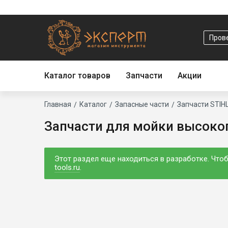
Основная
навигация
Прове
Каталог товаров
Запчасти
Акции
Строка
Главная
Каталог
Запасные части
Запчасти STIH
Запчасти для мойки высоког
навигации
Этот раздел еще находиться в разработке. Чтоб
tools.ru
.