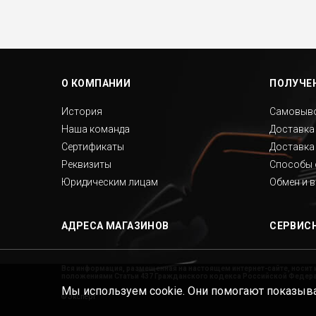
О КОМПАНИИ
ПОЛУЧЕН
История
Самовыв
Наша команда
Доставка
Сертификаты
Доставка
Реквизиты
Способы 
Юридическим лицам
Обмен и 
АДРЕСА МАГАЗИНОВ
СЕРВИС
Вся информация, размещенная на настоящем интернет-сайте, носит 
положениями Статьи 437 Гражданского кодекса Российской Федерац
Мы используем cookie. Они помогают показыва
©
Эксперт