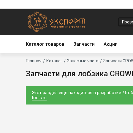
Основная
навигация
Прове
Каталог товаров
Запчасти
Акции
Строка
Главная
Каталог
Запасные части
Запчасти CRO
Запчасти для лобзика CRO
навигации
Этот раздел еще находиться в разработке. Чтоб
tools.ru
.