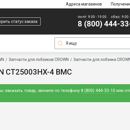
Адреса магазинов
Получени
пн-пт: 9:00 - 19:00
сб-вс: 9:00 
рить статус заказа
8 (800) 444-33
WN
Запчасти для лобзиков CROWN
Запчасти для лобзика CROW
WN CT25003HX-4 BMC
ы заказать товар, звоните по телефону
8 (800) 444-33-10
или от