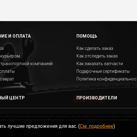
ИЕ И ОПЛАТА
ПОМОЩЬ
оз
Как сделать заказ
 курьером
Как отследить заказ
 транспортной компанией
Как заказать запчасти
оплаты
Подарочные сертификаты
возврат
Политика конфиденциальнос
НЫЙ ЦЕНТР
ПРОИЗВОДИТЕЛИ
исключительно информационный характер и ни при каких условиях не является публи
ии. Для получения точной информации о стоимости товаров и услуг обращайтесь к 
ть лучшие предложения для вас. (
См. подробнее
)