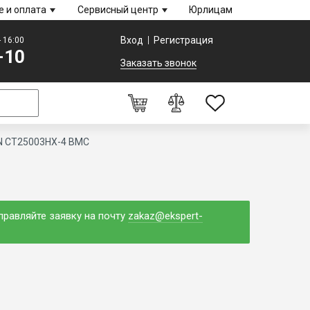
е и оплата
Сервисный центр
Юрлицам
Вход
Регистрация
- 16:00
-10
Заказать звонок
N CT25003HX-4 BMC
0
Оформление заказа
правляйте заявку на почту
zakaz@ekspert-