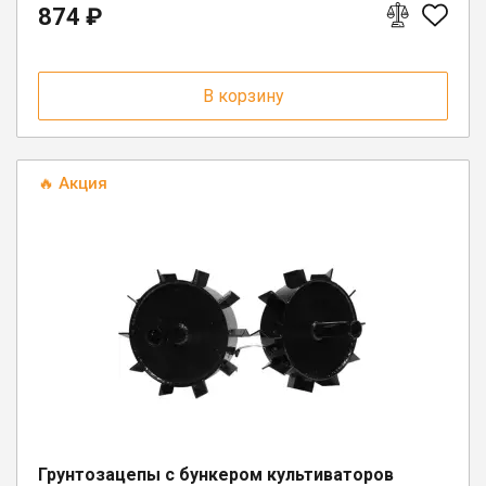
874 ₽
г. Вологда, ул. Саммера, д. 23
В корзину
🔥 Акция
Грунтозацепы с бункером культиваторов