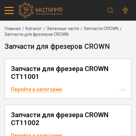
Строка
Каталог товаров
Главная
Каталог
Запасные части
Запчасти CROWN
Запчасти для фрезеров CROWN
Запчасти
навигации
Акции
Запчасти для фрезеров CROWN
Проверить статус заказа
Основная
Адреса магазинов
навигация
Получение и оплата
Запчасти для фрезера CROWN
Способы оплаты
CT11001
Обмен и возврат
Самовывоз
Доставка курьером
Перейти в категорию
Доставка транспортной компанией
Сервисный центр
Правила работы
Плановое техническое обслуживание
Запчасти для фрезера CROWN
Предпродажная подготовка
CT11002
Заточка и ремонт цепей бензопил и электропил
Заточка ножей газонокосилок
Перейти в категорию