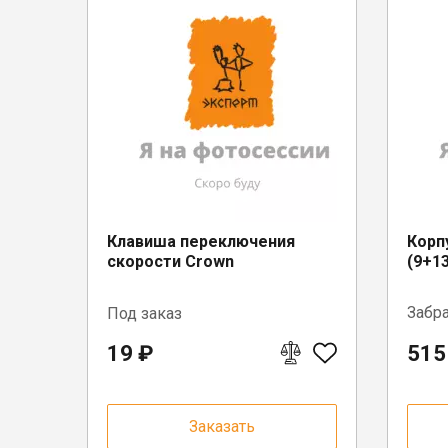
Клавиша переключения
Корп
скорости Crown
(9+1
Забр
Под заказ
19 ₽
515
г. Вол
Заказать