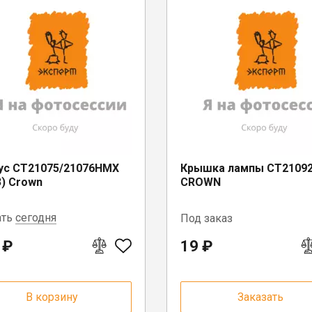
ус CT21075/21076HМX
Крышка лампы CT2109
3) Crown
CROWN
ать
сегодня
Под заказ
 ₽
19 ₽
огда, ул. Саммера, д. 23
В корзину
Заказать