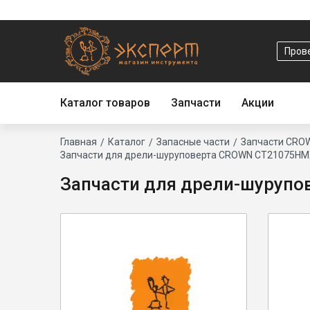
Основная
навигация
Прове
Каталог товаров
Запчасти
Акции
Строка
Главная
Каталог
Запасные части
Запчасти CRO
Запчасти для дрели-шуруповерта CROWN CT21075HM
навигации
Запчасти для дрели-шуруп