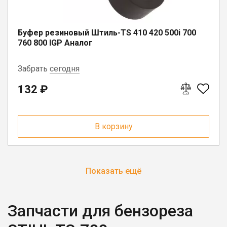
Буфер резиновый Штиль-TS 410 420 500i 700
760 800 IGP Аналог
Забрать
сегодня
132 ₽
г. Вологда, ул. Саммера, д. 23
В корзину
Показать ещё
Запчасти для бензореза