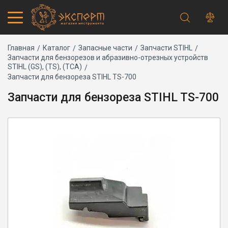
Строка
Каталог товаров
Главная
Каталог
Запасные части
Запчасти STIHL
Запчасти для бензорезов и абразивно-отрезных устройств
Запчасти
навигации
STIHL (GS), (TS), (TCA)
Акции
Запчасти для бензореза STIHL TS-700
Проверить статус заказа
Запчасти для бензореза STIHL TS-700
Основная
Адреса магазинов
навигация
Получение и оплата
Способы оплаты
Обмен и возврат
Самовывоз
Доставка курьером
Доставка транспортной компанией
Сервисный центр
Правила работы
Плановое техническое обслуживание
Предпродажная подготовка
Заточка и ремонт цепей бензопил и электропил
Заточка ножей газонокосилок