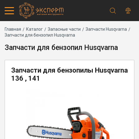
Строка
Каталог товаров
Главная
Каталог
Запасные части
Запчасти Husqvarna
Запчасти для бензопил Husqvarna
Запчасти
навигации
Акции
Запчасти для бензопил Husqvarna
Проверить статус заказа
Основная
Адреса магазинов
навигация
Получение и оплата
Запчасти для бензопилы Husqvarna
Способы оплаты
136 , 141
Обмен и возврат
Самовывоз
Доставка курьером
Доставка транспортной компанией
Сервисный центр
Правила работы
Плановое техническое обслуживание
Предпродажная подготовка
Заточка и ремонт цепей бензопил и электропил
Заточка ножей газонокосилок