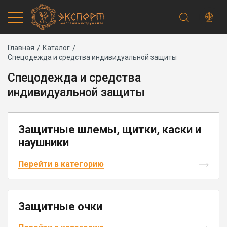
Строка
Каталог товаров
Главная
Каталог
Спецодежда и средства индивидуальной защиты
Запчасти
навигации
Акции
Спецодежда и средства
Проверить статус заказа
индивидуальной защиты
Основная
Адреса магазинов
навигация
Получение и оплата
Способы оплаты
Защитные шлемы, щитки, каски и
Обмен и возврат
Самовывоз
наушники
Доставка курьером
Доставка транспортной компанией
Перейти в категорию
Сервисный центр
Правила работы
Плановое техническое обслуживание
Предпродажная подготовка
Защитные очки
Заточка и ремонт цепей бензопил и электропил
Заточка ножей газонокосилок