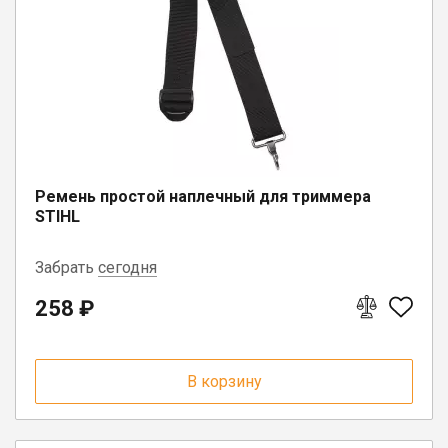
Юрлицам
Ремень простой наплечный для триммера
STIHL
Забрать
сегодня
258 ₽
г. Вологда, ул. Саммера, д. 23
г. Бабаево, ул. Свердлова, 3
В корзину
г. Белозерск, ул. С.Орлова, д. 10А
п. Коноша, ул. Советская, д. 72А