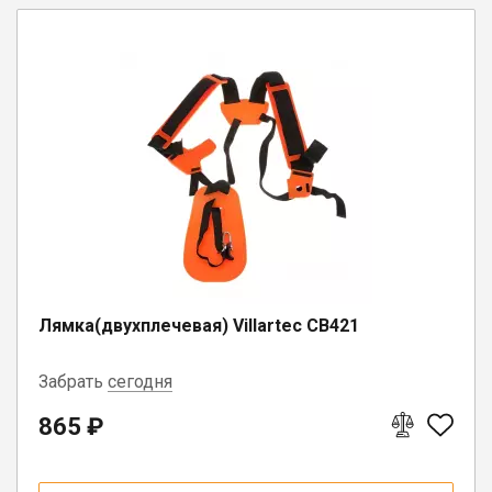
Лямка(двухплечевая) Villartec CB421
Забрать
сегодня
865 ₽
пгт. Чагода, ул. Кооперативная, д.
17