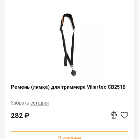
Ремень (лямка) для триммера Villartec CB251B
Забрать
сегодня
282 ₽
пгт. Чагода, ул. Кооперативная, д.
17
г. Вологда, ул. Саммера, д. 23
В корзину