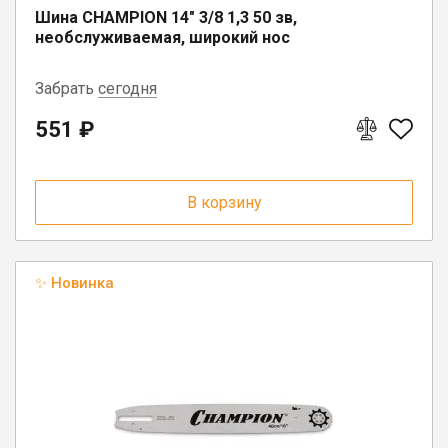
Юрлицам
Шина CHAMPION 14" 3/8 1,3 50 зв,
необслуживаемая, широкий нос
Забрать
сегодня
551 ₽
г. Вологда, ул. Саммера, д. 23
п. Коноша, ул. Советская, д. 72А
В корзину
✨ Новинка