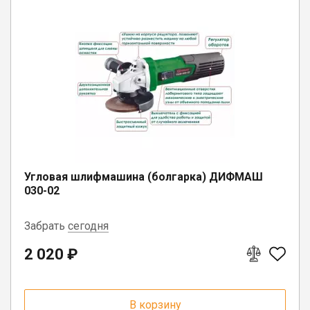
Угловая шлифмашина (болгарка) ДИФМАШ
030-02
Забрать
сегодня
2 020 ₽
г. Вологда, ул. Саммера, д. 23
г. Белозерск, ул. С.Орлова, д. 10А
В корзину
п. Вожега, ул. Советская, д. 15