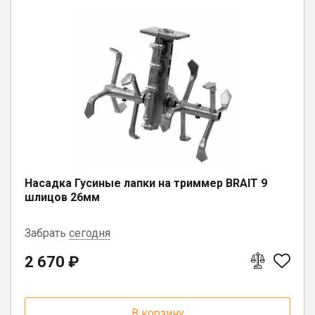
Насадка Гусиные лапки на триммер BRAIT 9
шлицов 26мм
Забрать
сегодня
2 670 ₽
п. Сямжа, ул. Советская, д. 24А
пгт. Чагода, ул. Кооперативная, д.
17
В корзину