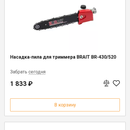
Юрлицам
Насадка-пила для триммера BRAIT BR-430/520
Забрать
сегодня
1 833 ₽
пгт. Чагода, ул. Кооперативная, д.
17
п. Вожега, ул. Советская, д. 15
В корзину