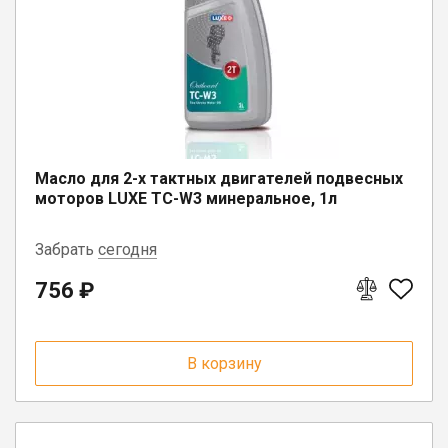
Юрлицам
Масло для 2-х тактных двигателей подвесных
моторов LUXE TC-W3 минеральное, 1л
Забрать
сегодня
756 ₽
г. Вологда, ул. Саммера, д. 23
г. Бабаево, ул. Свердлова, 3
В корзину
г. Белозерск, ул. С.Орлова, д. 10А
п. Депо, ул. Советская, д. 13
п. Вожега, ул. Советская, д. 15