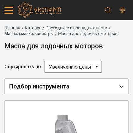
Строка
Каталог товаров
Главная
Каталог
Расходники и принадлежности
Масла, смазки, канистры
Масла для лодочных моторов
Запчасти
навигации
Акции
Масла для лодочных моторов
Проверить статус заказа
Основная
Адреса магазинов
навигация
Получение и оплата
Увеличению цены
Сортировать по
Способы оплаты
Обмен и возврат
Самовывоз
Подбор инструмента
Доставка курьером
Доставка транспортной компанией
Сервисный центр
Правила работы
Плановое техническое обслуживание
Предпродажная подготовка
Заточка и ремонт цепей бензопил и электропил
Заточка ножей газонокосилок