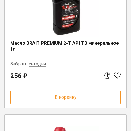
17
п. Шексна, ул. Труда, д. 18
Масло BRAIT PREMIUM 2-Т API TB минеральное
1л
Забрать
сегодня
256 ₽
пгт. Чагода, ул. Кооперативная, д.
17
п. Депо, ул. Советская, д. 13
В корзину