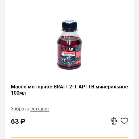
Масло моторное BRAIT 2-Т API TB минеральное
100мл
Забрать
сегодня
63 ₽
г. Вологда, ул. Саммера, д. 23
г. Бабаево, ул. Свердлова, 3