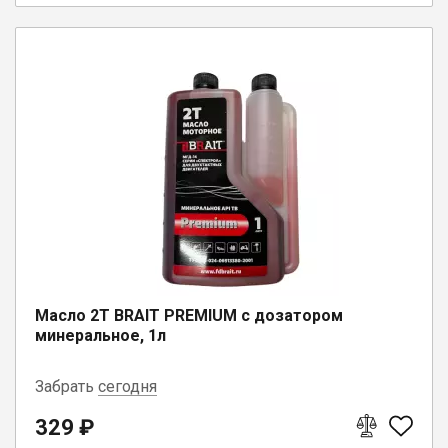
Масло 2Т BRAIT PREMIUM с дозатором
минеральное, 1л
Забрать
сегодня
329 ₽
г. Бабаево, ул. Свердлова, 3