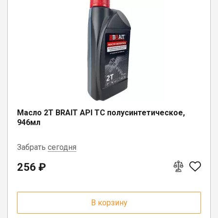
Масло 2Т BRAIT API TС полусинтетическое,
946мл
Забрать
сегодня
256 ₽
г. Бабаево, ул. Свердлова, 3
п. Депо, ул. Советская, д. 13
В корзину