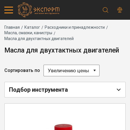
Строка
Каталог товаров
Главная
Каталог
Расходники и принадлежности
Масла, смазки, канистры
Запчасти
навигации
Масла для двухтактных двигателей
Акции
Проверить статус заказа
Масла для двухтактных двигателей
Основная
Адреса магазинов
навигация
Получение и оплата
Способы оплаты
Увеличению цены
Сортировать по
Обмен и возврат
Самовывоз
Доставка курьером
Подбор инструмента
Доставка транспортной компанией
Сервисный центр
Правила работы
Плановое техническое обслуживание
Предпродажная подготовка
Заточка и ремонт цепей бензопил и электропил
Заточка ножей газонокосилок