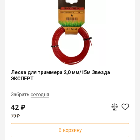
Юрлицам
Леска для триммера 2,0 мм/15м Звезда
ЭКСПЕРТ
Забрать
сегодня
42 ₽
п. Сямжа, ул. Советская, д. 24А
70 ₽
п. Коноша, ул. Советская, д. 72А
В корзину
г. Белозерск, ул. С.Орлова, д. 10А