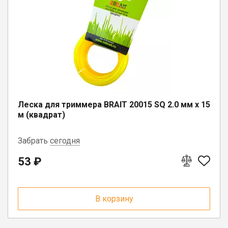
п. Депо, ул. Советская, д. 13
г. Вологда, ул. Саммера, д. 23
п. Вожега, ул. Советская, д. 15
Леска для триммера BRAIT 20015 SQ 2.0 мм х 15
м (квадрат)
Забрать
сегодня
53 ₽
пгт. Чагода, ул. Кооперативная, д.
17
В корзину