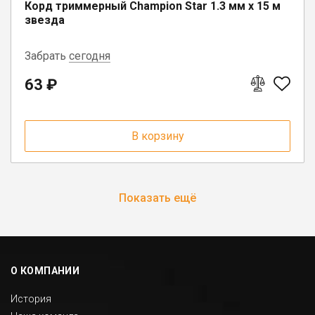
Корд триммерный Champion Star 1.3 мм х 15 м
звезда
Забрать
сегодня
63 ₽
г. Вологда, ул. Саммера, д. 23
В корзину
Показать ещё
О КОМПАНИИ
История