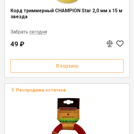
Корд триммерный CHAMPION Star 2,0 мм х 15 м
звезда
Забрать
сегодня
49 ₽
п. Коноша, ул. Советская, д. 72А
В корзину
🔖 Распродажа остатков