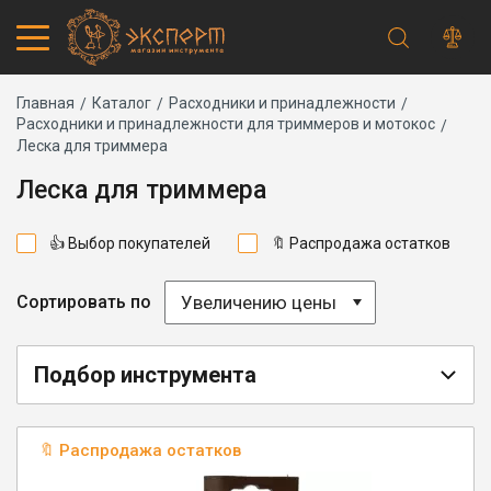
Строка
Каталог товаров
Главная
Каталог
Расходники и принадлежности
Расходники и принадлежности для триммеров и мотокос
Запчасти
навигации
Леска для триммера
Акции
Проверить статус заказа
Леска для триммера
Основная
Адреса магазинов
навигация
Получение и оплата
👍 Выбор покупателей
🔖 Распродажа остатков
Способы оплаты
Обмен и возврат
Самовывоз
Увеличению цены
Сортировать по
Доставка курьером
Доставка транспортной компанией
Сервисный центр
Подбор инструмента
Правила работы
Плановое техническое обслуживание
Предпродажная подготовка
🔖 Распродажа остатков
Заточка и ремонт цепей бензопил и электропил
Заточка ножей газонокосилок