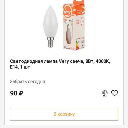
Светодиодная лампа Very свеча, 8Вт, 4000K,
E14, 1 шт
Забрать
сегодня
90 ₽
п. Коноша, ул. Советская, д. 72А
пгт. Чагода, ул. Кооперативная, д.
17
В корзину
п. Вожега, ул. Советская, д. 15