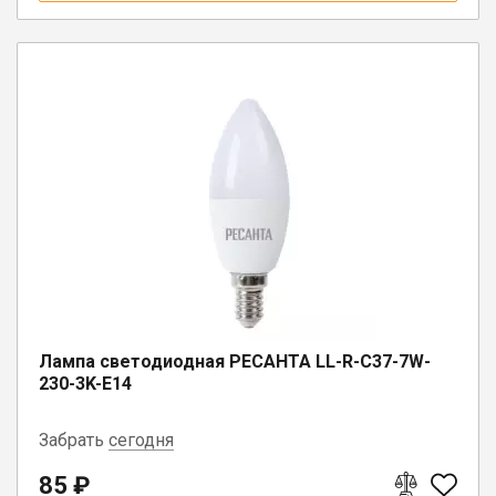
Лампа светодиодная РЕСАНТА LL-R-C37-7W-
230-3K-E14
Забрать
сегодня
85 ₽
г. Вологда, ул. Саммера, д. 23