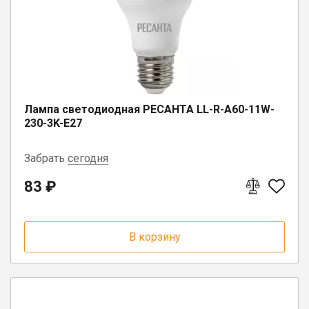
Юрлицам
Лампа светодиодная РЕСАНТА LL-R-A60-11W-
230-3K-E27
Забрать
сегодня
83 ₽
пгт. Чагода, ул. Кооперативная, д.
17
г. Вологда, ул. Саммера, д. 23
В корзину