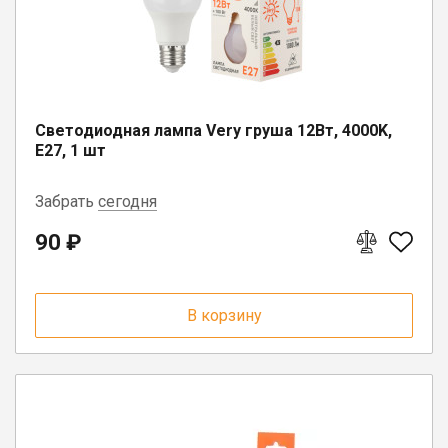
Светодиодная лампа Very груша 12Вт, 4000K,
E27, 1 шт
Забрать
сегодня
90 ₽
пгт. Чагода, ул. Кооперативная, д.
17
п. Коноша, ул. Советская, д. 72А
В корзину
п. Вожега, ул. Советская, д. 15
г. Вологда, ул. Саммера, д. 23