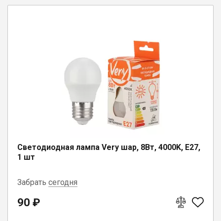
г. Вологда, ул. Саммера, д. 23
Светодиодная лампа Very шар, 8Вт, 4000K, E27,
1 шт
Забрать
сегодня
90 ₽
п. Коноша, ул. Советская, д. 72А