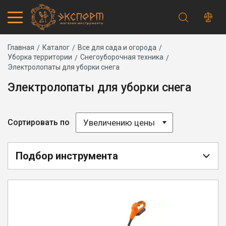
Строка
Каталог товаров
Главная
Каталог
Все для сада и огорода
Уборка территории
Снегоуборочная техника
Запчасти
навигации
Электролопаты для уборки снега
Акции
Проверить статус заказа
Электролопаты для уборки снега
Основная
Адреса магазинов
навигация
Получение и оплата
Способы оплаты
Увеличению цены
Сортировать по
Обмен и возврат
Самовывоз
Доставка курьером
Подбор инструмента
Доставка транспортной компанией
Сервисный центр
Правила работы
Плановое техническое обслуживание
Предпродажная подготовка
Заточка и ремонт цепей бензопил и электропил
Заточка ножей газонокосилок