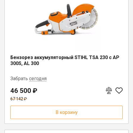
Юрлицам
Бензорез аккумуляторный STIHL ТSA 230 с АP
300S, AL 300
Забрать
сегодня
46 500 ₽
г. Вологда, ул. Саммера, д. 23
67 142 ₽
В корзину