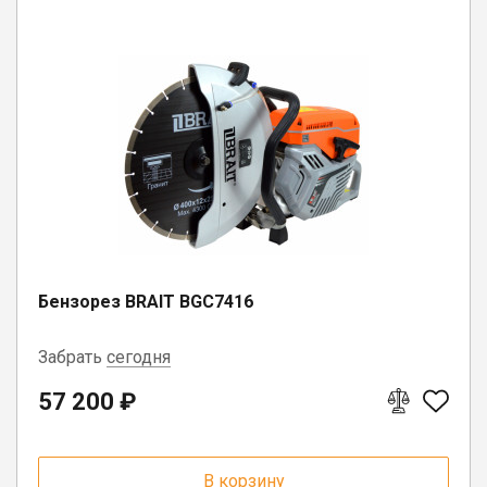
Бензорез BRAIT BGC7416
Забрать
сегодня
57 200 ₽
г. Вологда, ул. Саммера, д. 23
В корзину