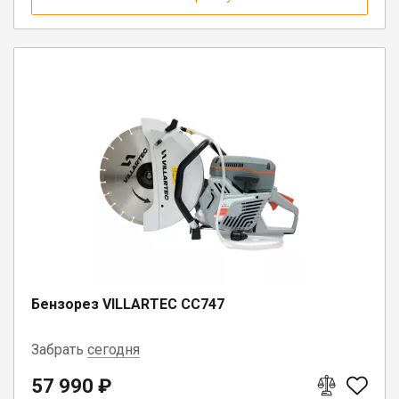
Бензорез VILLARTEC СС747
Забрать
сегодня
57 990 ₽
г. Вологда, ул. Саммера, д. 23