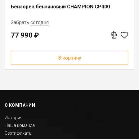
Бензорез бензиновый CHAMPION CP400
Забрать
сегодня
77 990 ₽
г. Вологда, ул. Саммера, д. 23
В корзину
О КОМПАНИИ
История
Наша команда
Сертификаты