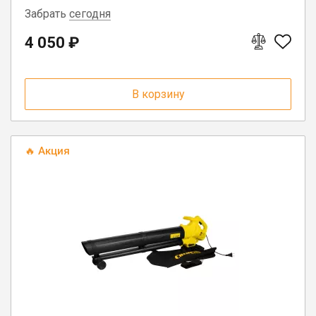
Забрать
сегодня
4 050 ₽
г. Вологда, ул. Саммера, д. 23
В корзину
🔥 Акция