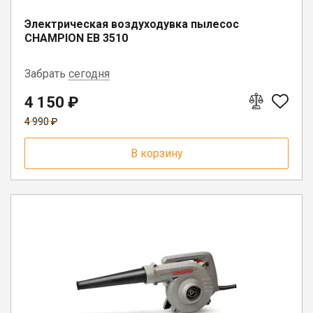
Электрическая воздуходувка пылесос
CHAMPION EB 3510
Забрать
сегодня
4 150 ₽
г. Вологда, ул. Саммера, д. 23
4 990 ₽
п. Шексна, ул. Труда, д. 18
В корзину