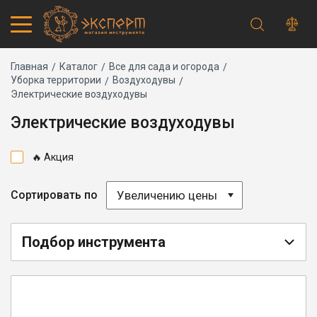
Строка
Каталог товаров
Главная
Каталог
Все для сада и огорода
Уборка территории
Воздуходувы
Запчасти
навигации
Электрические воздуходувы
Акции
Проверить статус заказа
Электрические воздуходувы
Основная
Адреса магазинов
навигация
Получение и оплата
🔥 Акция
Способы оплаты
Обмен и возврат
Самовывоз
Увеличению цены
Сортировать по
Доставка курьером
Доставка транспортной компанией
Сервисный центр
Подбор инструмента
Правила работы
Плановое техническое обслуживание
Предпродажная подготовка
Заточка и ремонт цепей бензопил и электропил
Заточка ножей газонокосилок