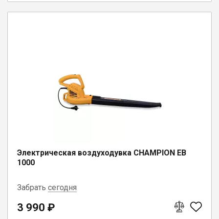
Электрическая воздуходувка CHAMPION EB
1000
Забрать
сегодня
3 990 ₽
г. Вологда, ул. Саммера, д. 23