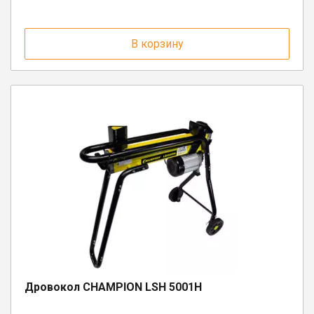
17
г. Вологда, ул. Саммера, д. 23
В корзину
п. Вожега, ул. Советская, д. 15
п. Сямжа, ул. Советская, д. 24А
г. Бабаево, ул. Свердлова, 3
п. Шексна, ул. Труда, д. 18
п. Депо, ул. Советская, д. 13
п. Коноша, ул. Советская, д. 72А
г. Белозерск, ул. С.Орлова, д. 10А
Дровокол CHAMPION LSH 5001H