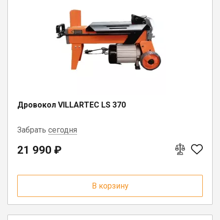
Юрлицам
Дровокол VILLARTEC LS 370
Забрать
сегодня
21 990 ₽
г. Вологда, ул. Саммера, д. 23
В корзину