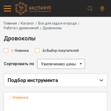
Строка
Каталог товаров
Главная
Каталог
Все для сада и огорода
Работа с древесиной
Дровоколы
Запчасти
навигации
Акции
Дровоколы
Проверить статус заказа
Основная
Адреса магазинов
✨ Новинка
👍 Выбор покупателей
навигация
Получение и оплата
Способы оплаты
Обмен и возврат
Увеличению цены
Сортировать по
Самовывоз
Доставка курьером
Доставка транспортной компанией
Подбор инструмента
Сервисный центр
Правила работы
Плановое техническое обслуживание
✨ Новинка
Предпродажная подготовка
Заточка и ремонт цепей бензопил и электропил
Заточка ножей газонокосилок