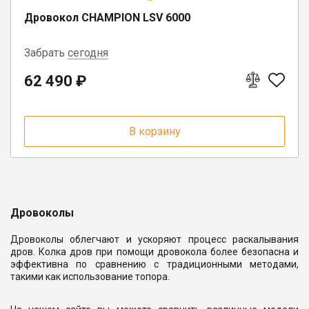
Дровокол CHAMPION LSV 6000
Забрать
сегодня
62 490 ₽
г. Вологда, ул. Саммера, д. 23
В корзину
Дровоколы
Дровоколы облегчают и ускоряют процесс раскалывания
дров. Колка дров при помощи дровокола более безопасна и
эффективна по сравнению с традиционными методами,
такими как использование топора.