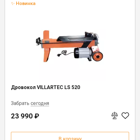
✨ Новинка
Дровокол VILLARTEC LS 520
Забрать
сегодня
23 990 ₽
г. Вологда, ул. Саммера, д. 23
п. Депо, ул. Советская, д. 13
В корзину