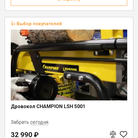
👍 Выбор покупателей
Дровокол CHAMPION LSH 5001
Забрать
сегодня
32 990 ₽
пгт. Чагода, ул. Кооперативная, д.